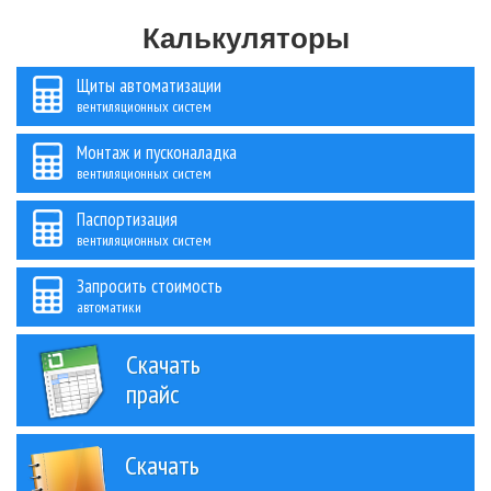
Калькуляторы
Щиты автоматизации
вентиляционных систем
Монтаж и пусконаладка
вентиляционных систем
Паспортизация
вентиляционных систем
Запросить стоимость
автоматики
Скачать
прайс
Скачать