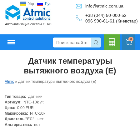
Укр
Рус
info@atmic.com.ua
+38 (044) 50-000-52
096 990-61-61 (Киевстар)
Автоматизация систем ОВиК
0
Датчик температуры
Кальку
вытяжного воздуха (E)
Atmic
»
Датчик температуры вытяжного воздуха (E)
Тип товара:
Датчики
лятор
Артикул:
NTC-10k vit
Цена:
0.00 EUR
Маркировка:
NTC-10k
Двигатель "ЕС":
нет
Альтернатива:
нет