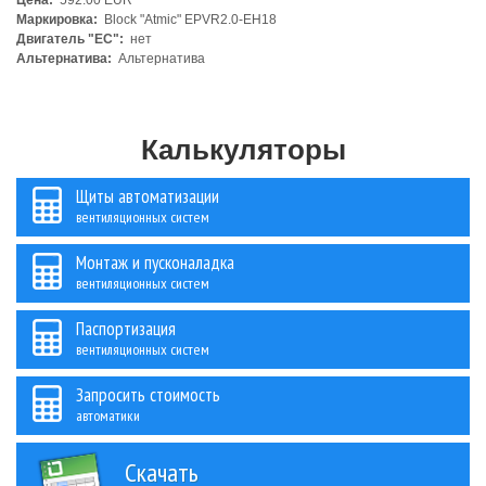
Цена:
592.00 EUR
Маркировка:
Block "Atmic" EPVR2.0-EH18
Двигатель "ЕС":
нет
Альтернатива:
Альтернатива
Калькуляторы
Щиты автоматизации
вентиляционных систем
Монтаж и пусконаладка
вентиляционных систем
Паспортизация
вентиляционных систем
Запросить стоимость
автоматики
Скачать