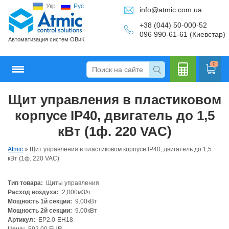
Укр
Рус
info@atmic.com.ua
+38 (044) 50-000-52
096 990-61-61 (Киевстар)
Автоматизация систем ОВиК
0
Щит управления в пластиковом
Кальку
корпусе IP40, двигатель до 1,5
кВт (1ф. 220 VAC)
Atmic
»
Щит управления в пластиковом корпусе IP40, двигатель до 1,5
лятор
кВт (1ф. 220 VAC)
Тип товара:
Щиты управления
Расход воздуха:
2,000м3/ч
Мощность 1й секции:
9.00кВт
Мощность 2й секции:
9.00кВт
Артикул:
EP2.0-EH18