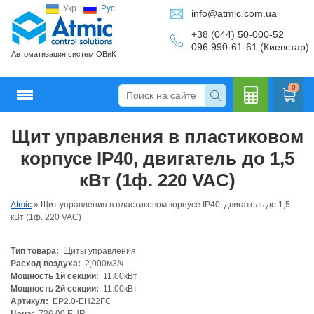
Укр
Рус
info@atmic.com.ua
+38 (044) 50-000-52
096 990-61-61 (Киевстар)
Автоматизация систем ОВиК
0
Щит управления в пластиковом
Кальку
корпусе IP40, двигатель до 1,5
кВт (1ф. 220 VAC)
Atmic
»
Щит управления в пластиковом корпусе IP40, двигатель до 1,5
лятор
кВт (1ф. 220 VAC)
Тип товара:
Щиты управления
Расход воздуха:
2,000м3/ч
Мощность 1й секции:
11.00кВт
Мощность 2й секции:
11.00кВт
Артикул:
EP2.0-EH22FC