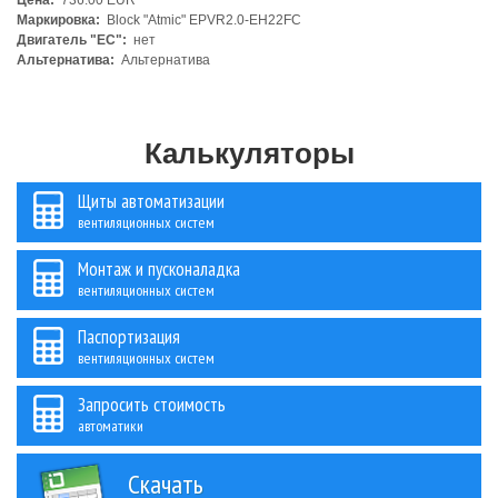
Цена:
736.00 EUR
Маркировка:
Block "Atmic" EPVR2.0-EH22FC
Двигатель "ЕС":
нет
Альтернатива:
Альтернатива
Калькуляторы
Щиты автоматизации
вентиляционных систем
Монтаж и пусконаладка
вентиляционных систем
Паспортизация
вентиляционных систем
Запросить стоимость
автоматики
Скачать