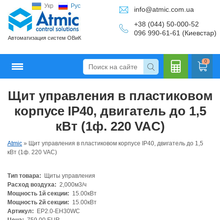
Укр
Рус
info@atmic.com.ua
+38 (044) 50-000-52
096 990-61-61 (Киевстар)
Автоматизация систем ОВиК
0
Щит управления в пластиковом
Кальку
корпусе IP40, двигатель до 1,5
кВт (1ф. 220 VAC)
Atmic
»
Щит управления в пластиковом корпусе IP40, двигатель до 1,5
лятор
кВт (1ф. 220 VAC)
Тип товара:
Щиты управления
Расход воздуха:
2,000м3/ч
Мощность 1й секции:
15.00кВт
Мощность 2й секции:
15.00кВт
Артикул:
EP2.0-EH30WC