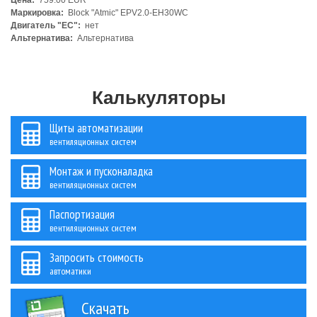
Цена:
759.00 EUR
Маркировка:
Block "Atmic" EPV2.0-EH30WC
Двигатель "ЕС":
нет
Альтернатива:
Альтернатива
Калькуляторы
Щиты автоматизации
вентиляционных систем
Монтаж и пусконаладка
вентиляционных систем
Паспортизация
вентиляционных систем
Запросить стоимость
автоматики
Скачать