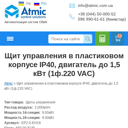
Укр
Рус
info@atmic.com.ua
+38 (044) 50-000-52
096 990-61-61 (Киевстар)
Автоматизация систем ОВиК
0
Щит управления в пластиковом
Кальку
корпусе IP40, двигатель до 1,5
кВт (1ф.220 VAC)
Atmic
»
Щит управления в пластиковом корпусе IP40, двигатель до 1,5
лятор
кВт (1ф.220 VAC)
Тип товара:
Щиты управления
Расход воздуха:
2,000м3/ч
Мощность 1й секции:
9.00кВт
Мощность 2й секции:
9.00кВт
Артикул:
EP2.0-EH18