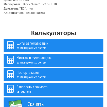
Цена:
660.00 EUR
Маркировка:
Block "Atmic" EP2.0-EH18
Двигатель "ЕС":
нет
Альтернатива:
Альтернатива
Калькуляторы
Щиты автоматизации
вентиляционных систем
Монтаж и пусконаладка
вентиляционных систем
Паспортизация
вентиляционных систем
Запросить стоимость
автоматики
Скачать