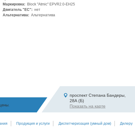
Маркировка:
Block "Atmic" EPVR2.0-EH25
Двигатель "ЕС":
нет
Альтернатива:
Альтернатива
проспект Степана Бандеры,
28А (Б)
щены.
Показать на карте
ания
Продукция и услуги
Диспетчеризация (умный дом)
Дилеру