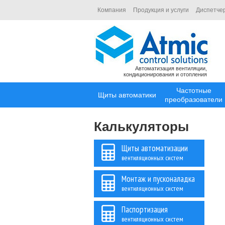
Компания
Продукция и услуги
Диспетче
Автоматизация вентиляции,
кондиционирования и отопления
Частотные
Щиты автоматики
преобразователи
Калькуляторы
Щиты автоматизации
вентиляционных систем
Монтаж и пусконаладка
вентиляционных систем
Паспортизация
вентиляционных систем