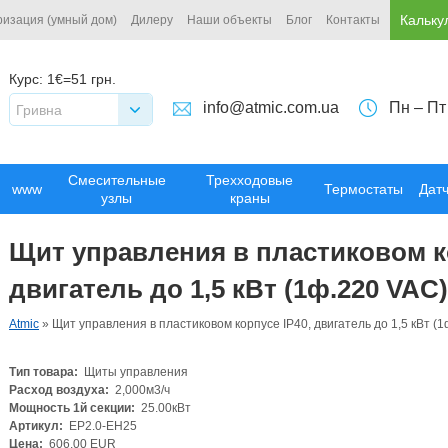
Кальку
ризация (умный дом)
Дилеру
Наши объекты
Блог
Контакты
Курс:
1€=51 грн.
info@atmic.com.ua
Пн – Пт
Гривна
Смесительные
Трехходовые
www
Термостаты
Дат
узлы
краны
Щит управления в пластиковом ко
двигатель до 1,5 кВт (1ф.220 VAC)
Atmic
»
Щит управления в пластиковом корпусе IP40, двигатель до 1,5 кВт (
Тип товара:
Щиты управления
Расход воздуха:
2,000м3/ч
Мощность 1й секции:
25.00кВт
Артикул:
EP2.0-EH25
Цена:
606.00 EUR