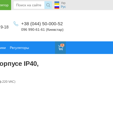
Укр
лятор
Рус
+38 (044) 50-000-52
 9-18
096 990-61-61 (Киевстар)
0
чики
Регуляторы
рпусе IP40,
1ф.220 VAC)