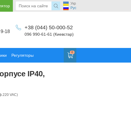
Укр
лятор
Рус
+38 (044) 50-000-52
 9-18
096 990-61-61 (Киевстар)
0
чики
Регуляторы
рпусе IP40,
1ф.220 VAC)