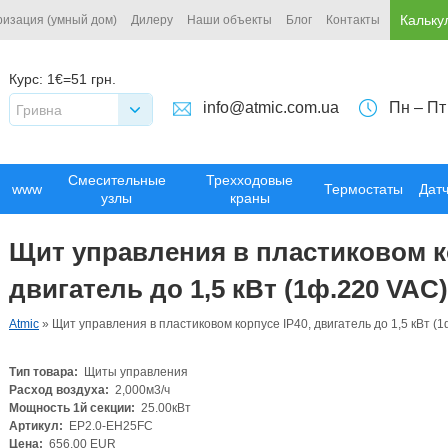
Кальку
ризация (умный дом)
Дилеру
Наши объекты
Блог
Контакты
Курс:
1€=51 грн.
info@atmic.com.ua
Пн – Пт
Гривна
Смесительные
Трехходовые
www
Термостаты
Дат
узлы
краны
Щит управления в пластиковом ко
двигатель до 1,5 кВт (1ф.220 VAC)
Atmic
»
Щит управления в пластиковом корпусе IP40, двигатель до 1,5 кВт (
Тип товара:
Щиты управления
Расход воздуха:
2,000м3/ч
Мощность 1й секции:
25.00кВт
Артикул:
EP2.0-EH25FC
Цена:
656.00 EUR