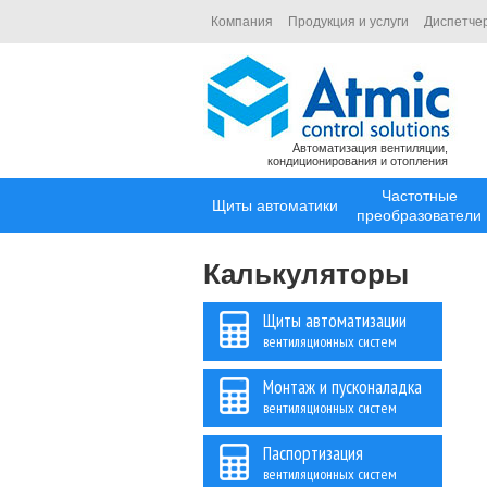
Компания
Продукция и услуги
Диспетче
Автоматизация вентиляции,
кондиционирования и отопления
Частотные
Щиты автоматики
преобразователи
Калькуляторы
Щиты автоматизации
вентиляционных систем
Монтаж и пусконаладка
вентиляционных систем
Паспортизация
вентиляционных систем