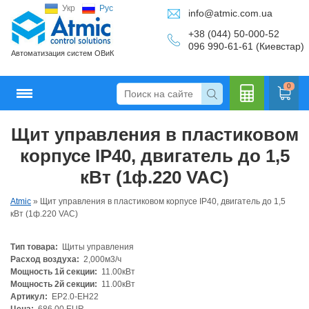
Укр
Рус
info@atmic.com.ua
+38 (044) 50-000-52
096 990-61-61 (Киевстар)
Автоматизация систем ОВиК
0
Щит управления в пластиковом
Кальку
корпусе IP40, двигатель до 1,5
кВт (1ф.220 VAC)
Atmic
»
Щит управления в пластиковом корпусе IP40, двигатель до 1,5
лятор
кВт (1ф.220 VAC)
Тип товара:
Щиты управления
Расход воздуха:
2,000м3/ч
Мощность 1й секции:
11.00кВт
Мощность 2й секции:
11.00кВт
Артикул:
EP2.0-EH22