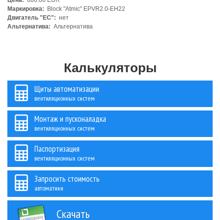
Цена:
686.00 EUR
Маркировка:
Block "Atmic" EPVR2.0-EH22
Двигатель "ЕС":
нет
Альтернатива:
Альтернатива
Калькуляторы
Щиты автоматизации
вентиляционных систем
Монтаж и пусконаладка
вентиляционных систем
Паспортизация
вентиляционных систем
Запросить стоимость
автоматики
Скачать