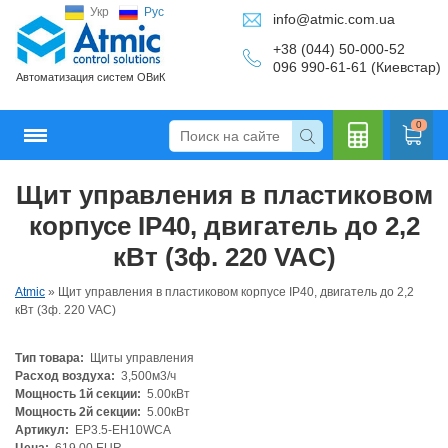
Укр
Рус
info@atmic.com.ua
+38 (044) 50-000-52
096 990-61-61 (Киевстар)
Автоматизация систем ОВиК
0
Щит управления в пластиковом
Кальку
корпусе IP40, двигатель до 2,2
кВт (3ф. 220 VAC)
Atmic
»
Щит управления в пластиковом корпусе IP40, двигатель до 2,2
лятор
кВт (3ф. 220 VAC)
Тип товара:
Щиты управления
Расход воздуха:
3,500м3/ч
Мощность 1й секции:
5.00кВт
Мощность 2й секции:
5.00кВт
Артикул:
EP3.5-EH10WCA