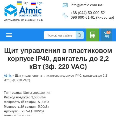
Укр
Рус
info@atmic.com.ua
+38 (044) 50-000-52
096 990-61-61 (Киевстар)
Автоматизация систем ОВиК
0
Щит управления в пластиковом
Кальку
корпусе IP40, двигатель до 2,2
кВт (3ф. 220 VAC)
Atmic
»
Щит управления в пластиковом корпусе IP40, двигатель до 2,2
лятор
кВт (3ф. 220 VAC)
Тип товара:
Щиты управления
Расход воздуха:
3,500м3/ч
Мощность 1й секции:
5.00кВт
Мощность 2й секции:
5.00кВт
Артикул:
EP3.5-EH10WCA