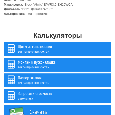
Цена:
619.00 EUR
Маркировка:
Block "Atmic" EPVR3.5-EH10WCA
Двигатель "ЕС":
Двигатель "ЕС"
Альтернатива:
Альтернатива
Калькуляторы
Щиты автоматизации
вентиляционных систем
Монтаж и пусконаладка
вентиляционных систем
Паспортизация
вентиляционных систем
Запросить стоимость
автоматики
Скачать