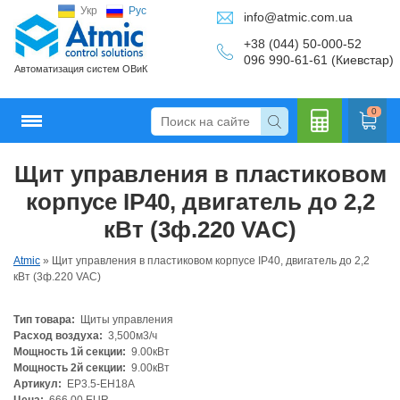
Укр
Рус
info@atmic.com.ua
+38 (044) 50-000-52
096 990-61-61 (Киевстар)
Автоматизация систем ОВиК
0
Щит управления в пластиковом
Кальку
корпусе IP40, двигатель до 2,2
кВт (3ф.220 VAC)
Atmic
»
Щит управления в пластиковом корпусе IP40, двигатель до 2,2
лятор
кВт (3ф.220 VAC)
Тип товара:
Щиты управления
Расход воздуха:
3,500м3/ч
Мощность 1й секции:
9.00кВт
Мощность 2й секции:
9.00кВт
Артикул:
EP3.5-EH18A