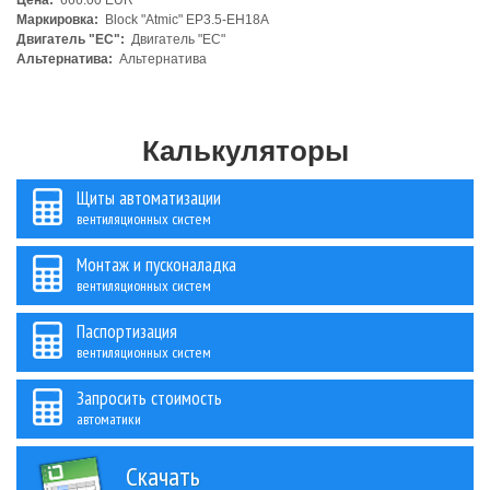
Цена:
666.00 EUR
Маркировка:
Block "Atmic" EP3.5-EH18A
Двигатель "ЕС":
Двигатель "ЕС"
Альтернатива:
Альтернатива
Калькуляторы
Щиты автоматизации
вентиляционных систем
Монтаж и пусконаладка
вентиляционных систем
Паспортизация
вентиляционных систем
Запросить стоимость
автоматики
Скачать