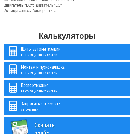
Маркировка:
Block "Atmic" EPV3.5-EH9A
Двигатель "ЕС":
Двигатель "ЕС"
Альтернатива:
Альтернатива
Калькуляторы
Щиты автоматизации
вентиляционных систем
Монтаж и пусконаладка
вентиляционных систем
Паспортизация
вентиляционных систем
Запросить стоимость
автоматики
Скачать
прайс