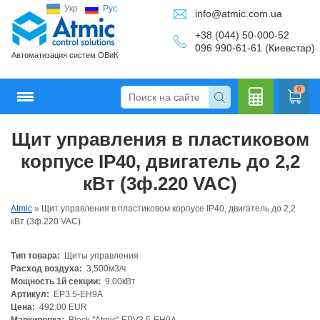
Укр
Рус
info@atmic.com.ua
+38 (044) 50-000-52
096 990-61-61 (Киевстар)
Автоматизация систем ОВиК
0
Щит управления в пластиковом
Кальку
корпусе IP40, двигатель до 2,2
кВт (3ф.220 VAC)
Atmic
»
Щит управления в пластиковом корпусе IP40, двигатель до 2,2
лятор
кВт (3ф.220 VAC)
Тип товара:
Щиты управления
Расход воздуха:
3,500м3/ч
Мощность 1й секции:
9.00кВт
Артикул:
EP3.5-EH9A
Цена:
492.00 EUR