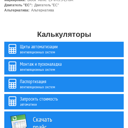
Маркировка:
Block "Atmic" EPVR3.5-EH9A
Двигатель "ЕС":
Двигатель "ЕС"
Альтернатива:
Альтернатива
Калькуляторы
Щиты автоматизации
вентиляционных систем
Монтаж и пусконаладка
вентиляционных систем
Паспортизация
вентиляционных систем
Запросить стоимость
автоматики
Скачать
прайс