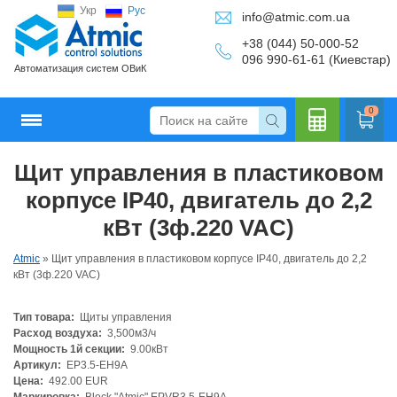
Укр
Рус
info@atmic.com.ua
+38 (044) 50-000-52
096 990-61-61 (Киевстар)
Автоматизация систем ОВиК
0
Щит управления в пластиковом
Кальку
корпусе IP40, двигатель до 2,2
кВт (3ф.220 VAC)
Atmic
»
Щит управления в пластиковом корпусе IP40, двигатель до 2,2
лятор
кВт (3ф.220 VAC)
Тип товара:
Щиты управления
Расход воздуха:
3,500м3/ч
Мощность 1й секции:
9.00кВт
Артикул:
EP3.5-EH9A
Цена:
492.00 EUR