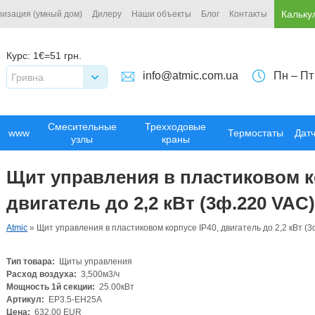
Кальку
ризация (умный дом)
Дилеру
Наши объекты
Блог
Контакты
Курс:
1€=51 грн.
info@atmic.com.ua
Пн – Пт
Гривна
Смесительные
Трехходовые
www
Термостаты
Дат
узлы
краны
Щит управления в пластиковом ко
двигатель до 2,2 кВт (3ф.220 VAC)
Atmic
»
Щит управления в пластиковом корпусе IP40, двигатель до 2,2 кВт (
Тип товара:
Щиты управления
Расход воздуха:
3,500м3/ч
Мощность 1й секции:
25.00кВт
Артикул:
EP3.5-EH25A
Цена:
632.00 EUR