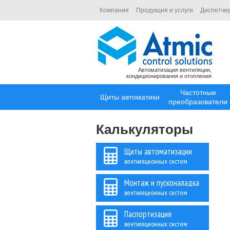
Компания
Продукция и услуги
Диспетче
Автоматизация вентиляции,
кондиционирования и отопления
Частотные
Щиты автоматики
преобразователи
Калькуляторы
Щиты автоматизации
вентиляционных систем
Монтаж и пусконаладка
вентиляционных систем
Паспортизация
вентиляционных систем