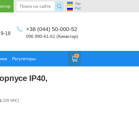
Укр
лятор
Рус
+38 (044) 50-000-52
 9-18
096 990-61-61 (Киевстар)
0
чики
Регуляторы
рпусе IP40,
3ф.220 VAC)