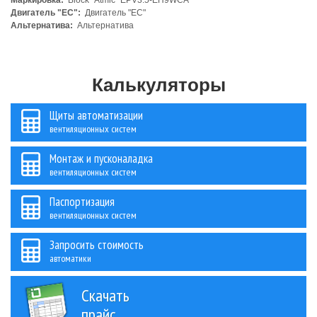
Маркировка:
Block "Atmic" EPV3.5-EH9WCA
Двигатель "ЕС":
Двигатель "ЕС"
Альтернатива:
Альтернатива
Калькуляторы
Щиты автоматизации
вентиляционных систем
Монтаж и пусконаладка
вентиляционных систем
Паспортизация
вентиляционных систем
Запросить стоимость
автоматики
Скачать
прайс