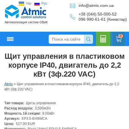
Укр
Рус
info@atmic.com.ua
+38 (044) 50-000-52
096 990-61-61 (Киевстар)
Автоматизация систем ОВиК
0
Щит управления в пластиковом
Кальку
корпусе IP40, двигатель до 2,2
кВт (3ф.220 VAC)
Atmic
»
Щит управления в пластиковом корпусе IP40, двигатель до 2,2
лятор
кВт (3ф.220 VAC)
Тип товара:
Щиты управления
Расход воздуха:
3,500м3/ч
Мощность 1й секции:
9.00кВт
Артикул:
EP3.5-EH9WCA
Цена:
527.00 EUR