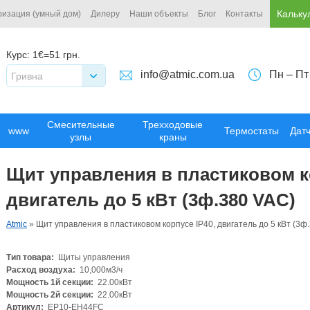
Кальку
ризация (умный дом)
Дилеру
Наши объекты
Блог
Контакты
Курс:
1€=51 грн.
info@atmic.com.ua
Пн – Пт
Гривна
Смесительные
Трехходовые
www
Термостаты
Дат
узлы
краны
Щит управления в пластиковом ко
двигатель до 5 кВт (3ф.380 VAC)
Atmic
»
Щит управления в пластиковом корпусе IP40, двигатель до 5 кВт (3ф
Тип товара:
Щиты управления
Расход воздуха:
10,000м3/ч
Мощность 1й секции:
22.00кВт
Мощность 2й секции:
22.00кВт
Артикул:
EP10-EH44FC