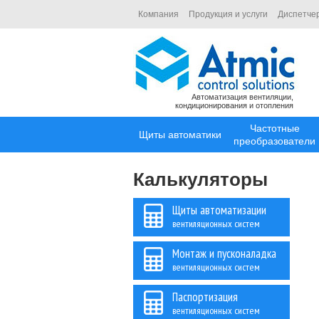
Компания
Продукция и услуги
Диспетче
Автоматизация вентиляции,
кондиционирования и отопления
Частотные
Щиты автоматики
преобразователи
Калькуляторы
Щиты автоматизации
вентиляционных систем
Монтаж и пусконаладка
вентиляционных систем
Паспортизация
вентиляционных систем