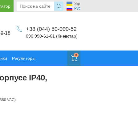
Укр
лятор
Рус
+38 (044) 50-000-52
 9-18
096 990-61-61 (Киевстар)
0
чики
Регуляторы
рпусе IP40,
.380 VAC)