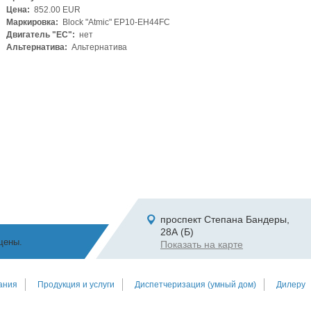
Цена:
852.00 EUR
Маркировка:
Block "Atmic" EP10-EH44FC
Двигатель "ЕС":
нет
Альтернатива:
Альтернатива
проспект Степана Бандеры,
28А (Б)
щены.
Показать на карте
ания
Продукция и услуги
Диспетчеризация (умный дом)
Дилеру