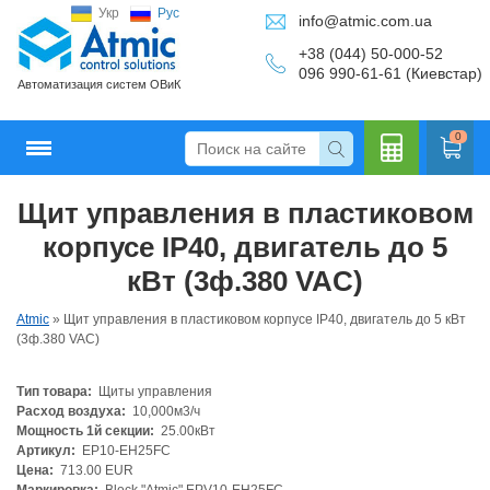
Укр
Рус
info@atmic.com.ua
+38 (044) 50-000-52
096 990-61-61 (Киевстар)
Автоматизация систем ОВиК
0
Щит управления в пластиковом
Кальку
корпусе IP40, двигатель до 5
кВт (3ф.380 VAC)
Atmic
»
Щит управления в пластиковом корпусе IP40, двигатель до 5 кВт
лятор
(3ф.380 VAC)
Тип товара:
Щиты управления
Расход воздуха:
10,000м3/ч
Мощность 1й секции:
25.00кВт
Артикул:
EP10-EH25FC
Цена:
713.00 EUR