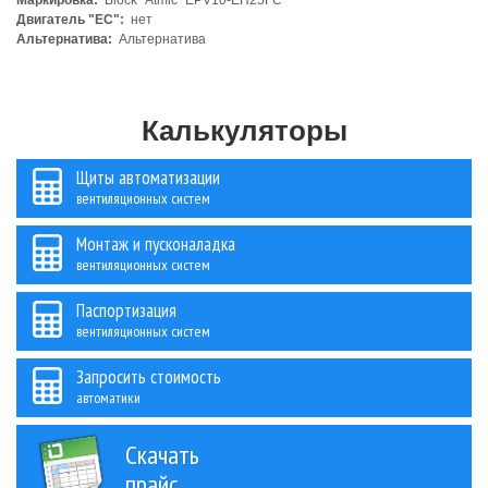
Маркировка:
Block "Atmic" EPV10-EH25FC
Двигатель "ЕС":
нет
Альтернатива:
Альтернатива
Калькуляторы
Щиты автоматизации
вентиляционных систем
Монтаж и пусконаладка
вентиляционных систем
Паспортизация
вентиляционных систем
Запросить стоимость
автоматики
Скачать
прайс