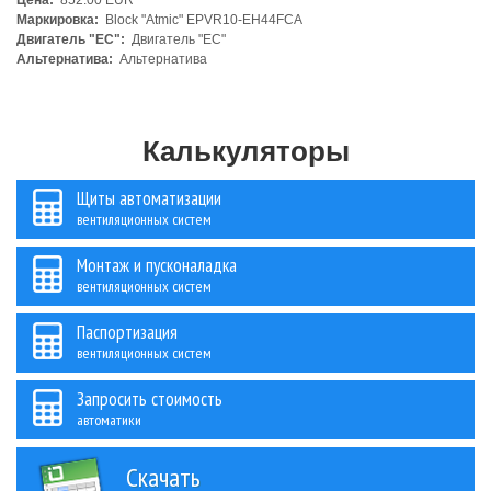
Цена:
852.00 EUR
Маркировка:
Block "Atmic" EPVR10-EH44FCA
Двигатель "ЕС":
Двигатель "ЕС"
Альтернатива:
Альтернатива
Калькуляторы
Щиты автоматизации
вентиляционных систем
Монтаж и пусконаладка
вентиляционных систем
Паспортизация
вентиляционных систем
Запросить стоимость
автоматики
Скачать