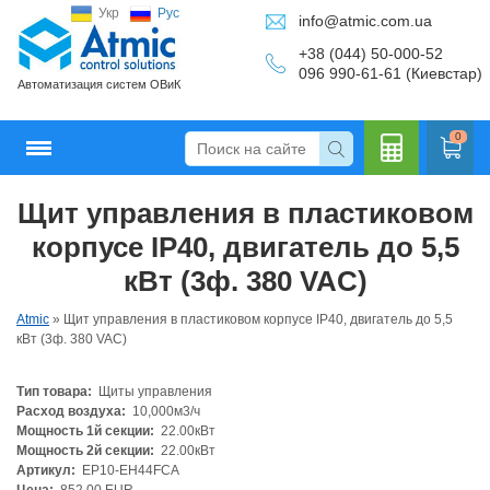
Укр
Рус
info@atmic.com.ua
+38 (044) 50-000-52
096 990-61-61 (Киевстар)
Автоматизация систем ОВиК
0
Щит управления в пластиковом
Кальку
корпусе IP40, двигатель до 5,5
кВт (3ф. 380 VAC)
Atmic
»
Щит управления в пластиковом корпусе IP40, двигатель до 5,5
лятор
кВт (3ф. 380 VAC)
Тип товара:
Щиты управления
Расход воздуха:
10,000м3/ч
Мощность 1й секции:
22.00кВт
Мощность 2й секции:
22.00кВт
Артикул:
EP10-EH44FCA