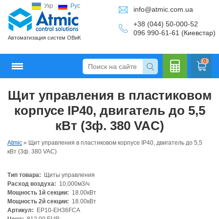
Укр
Рус
info@atmic.com.ua
+38 (044) 50-000-52
096 990-61-61 (Киевстар)
Автоматизация систем ОВиК
0
Щит управления в пластиковом
Кальку
корпусе IP40, двигатель до 5,5
кВт (3ф. 380 VAC)
Atmic
»
Щит управления в пластиковом корпусе IP40, двигатель до 5,5
лятор
кВт (3ф. 380 VAC)
Тип товара:
Щиты управления
Расход воздуха:
10,000м3/ч
Мощность 1й секции:
18.00кВт
Мощность 2й секции:
18.00кВт
Артикул:
EP10-EH36FCA