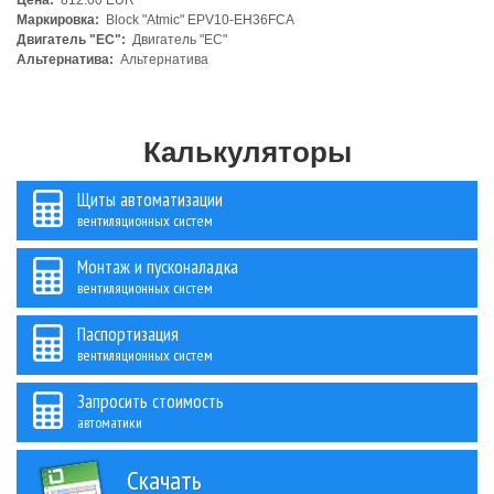
Цена:
812.00 EUR
Маркировка:
Block "Atmic" EPV10-EH36FCA
Двигатель "ЕС":
Двигатель "ЕС"
Альтернатива:
Альтернатива
Калькуляторы
Щиты автоматизации
вентиляционных систем
Монтаж и пусконаладка
вентиляционных систем
Паспортизация
вентиляционных систем
Запросить стоимость
автоматики
Скачать