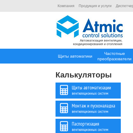
Компания
Продукция и услуги
Диспетче
Автоматизация вентиляции,
кондиционирования и отопления
Частотные
Щиты автоматики
преобразователи
Калькуляторы
Щиты автоматизации
вентиляционных систем
Монтаж и пусконаладка
вентиляционных систем
Паспортизация
вентиляционных систем