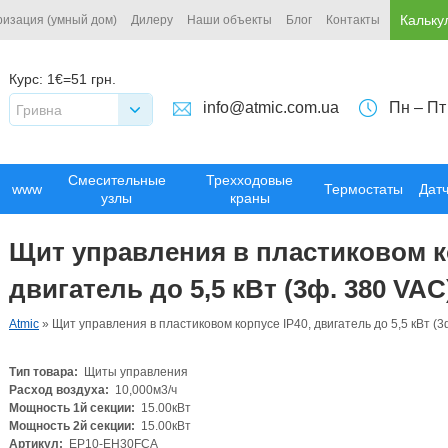
Кальку
ризация (умный дом)
Дилеру
Наши объекты
Блог
Контакты
Курс:
1€=51 грн.
info@atmic.com.ua
Пн – Пт
Гривна
Смесительные
Трехходовые
www
Термостаты
Дат
узлы
краны
Щит управления в пластиковом ко
двигатель до 5,5 кВт (3ф. 380 VAC
Atmic
»
Щит управления в пластиковом корпусе IP40, двигатель до 5,5 кВт (3
Тип товара:
Щиты управления
Расход воздуха:
10,000м3/ч
Мощность 1й секции:
15.00кВт
Мощность 2й секции:
15.00кВт
Артикул:
EP10-EH30FCA