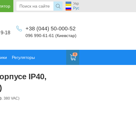
Укр
лятор
Рус
+38 (044) 50-000-52
 9-18
096 990-61-61 (Киевстар)
0
чики
Регуляторы
рпусе IP40,
)
ф. 380 VAC)