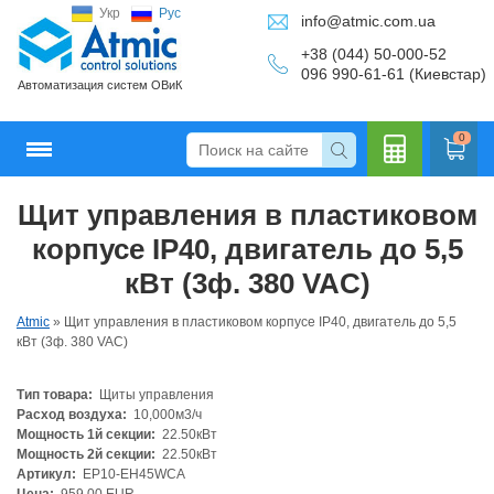
Укр
Рус
info@atmic.com.ua
+38 (044) 50-000-52
096 990-61-61 (Киевстар)
Автоматизация систем ОВиК
0
Щит управления в пластиковом
Кальку
корпусе IP40, двигатель до 5,5
кВт (3ф. 380 VAC)
Atmic
»
Щит управления в пластиковом корпусе IP40, двигатель до 5,5
лятор
кВт (3ф. 380 VAC)
Тип товара:
Щиты управления
Расход воздуха:
10,000м3/ч
Мощность 1й секции:
22.50кВт
Мощность 2й секции:
22.50кВт
Артикул:
EP10-EH45WCA