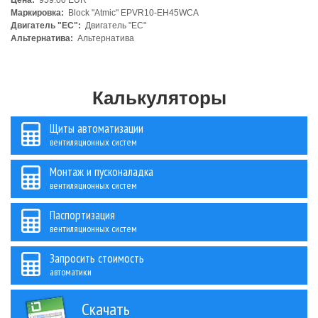
Цена:
959.00 EUR
Маркировка:
Block "Atmic" EPVR10-EH45WCA
Двигатель "ЕС":
Двигатель "ЕС"
Альтернатива:
Альтернатива
Калькуляторы
Щиты автоматизации
вентиляционных систем
Монтаж и пусконаладка
вентиляционных систем
Паспортизация
вентиляционных систем
Запросить стоимость
автоматики
Скачать