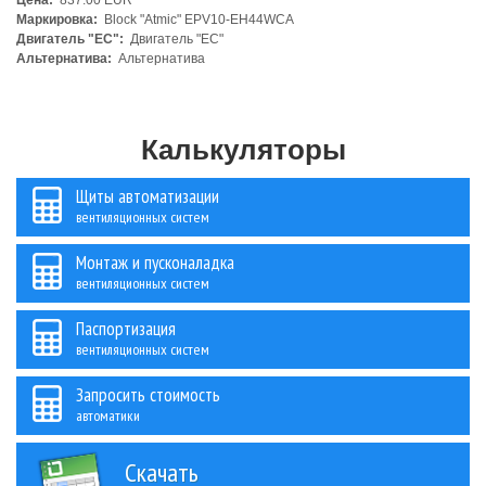
Цена:
837.00 EUR
Маркировка:
Block "Atmic" EPV10-EH44WCA
Двигатель "ЕС":
Двигатель "ЕС"
Альтернатива:
Альтернатива
Калькуляторы
Щиты автоматизации
вентиляционных систем
Монтаж и пусконаладка
вентиляционных систем
Паспортизация
вентиляционных систем
Запросить стоимость
автоматики
Скачать