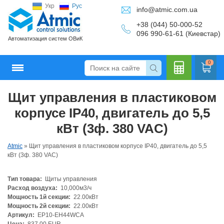
Укр
Рус
info@atmic.com.ua
+38 (044) 50-000-52
096 990-61-61 (Киевстар)
Автоматизация систем ОВиК
0
Щит управления в пластиковом
Кальку
корпусе IP40, двигатель до 5,5
кВт (3ф. 380 VAC)
Atmic
»
Щит управления в пластиковом корпусе IP40, двигатель до 5,5
лятор
кВт (3ф. 380 VAC)
Тип товара:
Щиты управления
Расход воздуха:
10,000м3/ч
Мощность 1й секции:
22.00кВт
Мощность 2й секции:
22.00кВт
Артикул:
EP10-EH44WCA