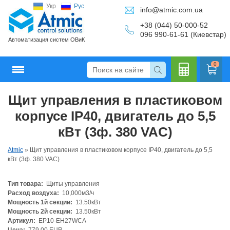
Укр
Рус
info@atmic.com.ua
+38 (044) 50-000-52
096 990-61-61 (Киевстар)
Автоматизация систем ОВиК
0
Щит управления в пластиковом
Кальку
корпусе IP40, двигатель до 5,5
кВт (3ф. 380 VAC)
Atmic
»
Щит управления в пластиковом корпусе IP40, двигатель до 5,5
лятор
кВт (3ф. 380 VAC)
Тип товара:
Щиты управления
Расход воздуха:
10,000м3/ч
Мощность 1й секции:
13.50кВт
Мощность 2й секции:
13.50кВт
Артикул:
EP10-EH27WCA