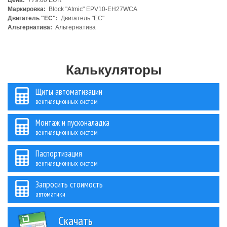
Цена:
779.00 EUR
Маркировка:
Block "Atmic" EPV10-EH27WCA
Двигатель "ЕС":
Двигатель "ЕС"
Альтернатива:
Альтернатива
Калькуляторы
Щиты автоматизации
вентиляционных систем
Монтаж и пусконаладка
вентиляционных систем
Паспортизация
вентиляционных систем
Запросить стоимость
автоматики
Скачать