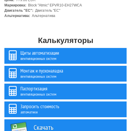
Цена:
779.00 EUR
Маркировка:
Block "Atmic" EPVR10-EH27WCA
Двигатель "ЕС":
Двигатель "ЕС"
Альтернатива:
Альтернатива
Калькуляторы
Щиты автоматизации
вентиляционных систем
Монтаж и пусконаладка
вентиляционных систем
Паспортизация
вентиляционных систем
Запросить стоимость
автоматики
Скачать