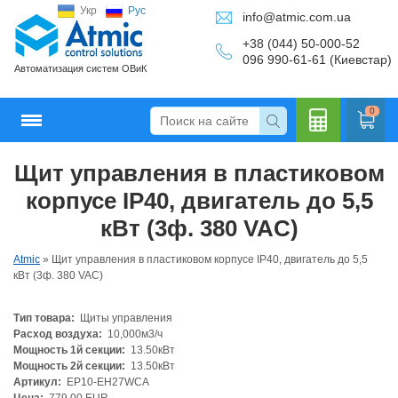
Укр
Рус
info@atmic.com.ua
+38 (044) 50-000-52
096 990-61-61 (Киевстар)
Автоматизация систем ОВиК
0
Щит управления в пластиковом
Кальку
корпусе IP40, двигатель до 5,5
кВт (3ф. 380 VAC)
Atmic
»
Щит управления в пластиковом корпусе IP40, двигатель до 5,5
лятор
кВт (3ф. 380 VAC)
Тип товара:
Щиты управления
Расход воздуха:
10,000м3/ч
Мощность 1й секции:
13.50кВт
Мощность 2й секции:
13.50кВт
Артикул:
EP10-EH27WCA