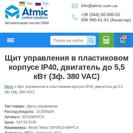
Укр
Рус
info@atmic.com.ua
+38 (044) 50-000-52
096 990-61-61 (Киевстар)
Автоматизация систем ОВиК
0
Щит управления в пластиковом
Кальку
корпусе IP40, двигатель до 5,5
кВт (3ф. 380 VAC)
Atmic
»
Щит управления в пластиковом корпусе IP40, двигатель до 5,5
лятор
кВт (3ф. 380 VAC)
Тип товара:
Щиты управления
Расход воздуха:
10,000м3/ч
Артикул:
EP10WHFCA
Цена:
547.00 EUR
Маркировка:
Block "Atmic" EPVR10-WHFCA