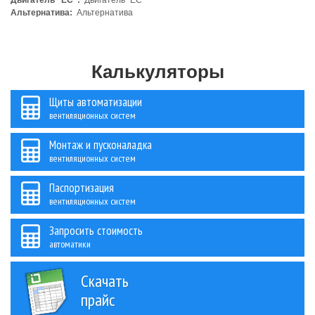
Двигатель "ЕС":
Двигатель "ЕС"
Альтернатива:
Альтернатива
Калькуляторы
Щиты автоматизации
вентиляционных систем
Монтаж и пусконаладка
вентиляционных систем
Паспортизация
вентиляционных систем
Запросить стоимость
автоматики
Скачать
прайс