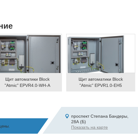
ние
Щит автоматики Block
Щит автоматики Block
"Atmic" EPVR4.0-WH-A
"Atmic" EPVR1.0-EH5
проспект Степана Бандеры,
28А (Б)
щены.
Показать на карте