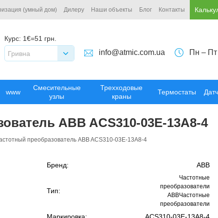
Кальку
ризация (умный дом)
Дилеру
Наши объекты
Блог
Контакты
Курс:
1€=51 грн.
info@atmic.com.ua
Пн – Пт
Гривна
Смесительные
Трехходовые
www
Термостаты
Дат
узлы
краны
зователь ABB ACS310-03E-13A8-4
астотный преобразователь ABB ACS310-03E-13A8-4
Бренд:
ABB
Частотные
преобразователи
Тип:
ABBЧастотные
преобразователи
Маркировка:
ACS310-03E-13A8-4