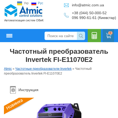
Укр
Рус
info@atmic.com.ua
+38 (044) 50-000-52
096 990-61-61 (Киевстар)
Автоматизация систем ОВиК
0
Частотный преобразователь
Кальку
Invertek FI-E11070E2
Atmic
»
Частотные преобразователи Invertek
»
Частотный
преобразователь Invertek FI-E11070E2
лятор
Инструкция