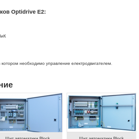
ов Optidrive E2:
ВиК
 в котором необходимо управление електродвигателем.
ние
Щит автоматики Block
Щит автоматики Block