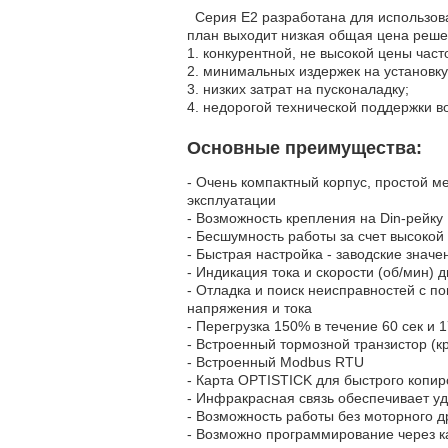
Серия E2 разработана для использова
план выходит низкая общая цена решен
1.
конкурентной, не высокой цены част
2.
минимальных издержек на установку
3.
низких затрат на пусконаладку;
4.
недорогой технической поддержки в
Основные преимущества:
- Очень компактный корпус, простой м
эксплуатации
- Возможность крепления на Din-рейку
- Бесшумность работы за счет высокой
- Быстрая настройка - заводские зна
- Индикация тока и скорости (об/мин) 
- Отладка и поиск неисправностей с п
напряжения и тока
- Перегрузка 150% в течение 60 сек и 
- Встроенный тормозной транзистор (к
- Встроенный Modbus RTU
- Карта OPTISTICK для быстрого копи
- Инфракрасная связь обеспечивает у
- Возможность работы без моторного д
- Возможно программирование через 