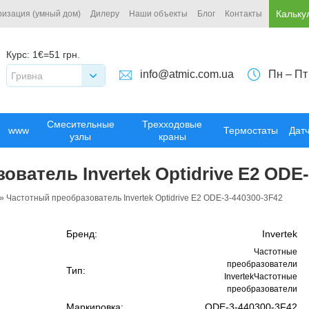
Кальку
ризация (умный дом)
Дилеру
Наши объекты
Блог
Контакты
Курс:
1€=51 грн.
info@atmic.com.ua
Пн – Пт
Гривна
Смесительные
Трехходовые
www
Термостаты
Дат
узлы
краны
ватель Invertek Optidrive E2 ODE-
»
Частотный преобразователь Invertek Optidrive E2 ODE-3-440300-3F42
Бренд:
Invertek
Частотные
преобразователи
Тип:
InvertekЧастотные
преобразователи
Маркировка:
ODE-3-440300-3F42