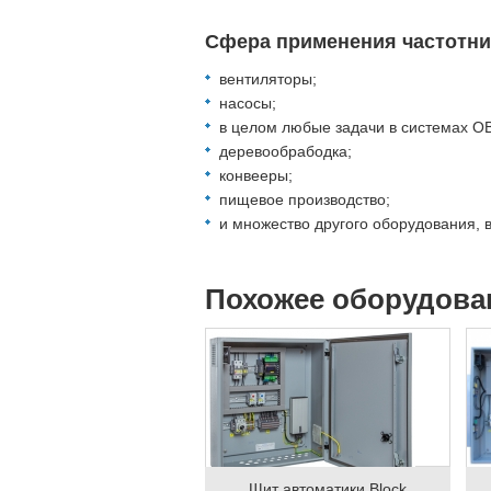
Сфера применения частотник
вентиляторы;
насосы;
в целом любые задачи в системах О
деревообрабодка;
конвееры;
пищевое производство;
и множество другого оборудования,
Похожее оборудова
Щит автоматики Block