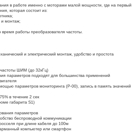
ния в работе именно с моторами малой мощности, где на первый
ия, которая состоит из:
отника;
 и монтаж;
о время работы преобразователя частоты.
еханический и электрический монтаж, удобство и простота
 частоты ШИМ (до 32кГц)
чения параметров подходят для большинства применений
двигателя
омощью параметров мониторинга (P-00), запись в память значений
175% в течение 2 сек
роме габарита S1)
рования параметров
добство беспроводной коммуникации
росселя при длине кабеля до 100м
карманный компьютер или смартфон