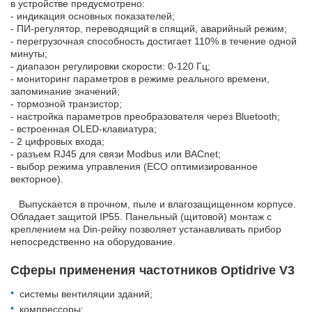
в устройстве предусмотрено:
- индикация основных показателей;
- ПИ-регулятор, переводящий в спящий, аварийный режим;
- перегрузочная способность достигает 110% в течение одной
минуты;
- диапазон регулировки скорости: 0-120 Гц;
- мониторинг параметров в режиме реального времени,
запоминание значений;
- тормозной транзистор;
- настройка параметров преобразователя через Bluetooth;
- встроенная OLED-клавиатура;
- 2 цифровых входа;
- разъем RJ45 для связи Modbus или BACnet;
- выбор режима управления (ECO оптимизированное
векторное).
Выпускается в прочном, пыле и влагозащищенном корпусе.
Обладает защитой IP55. Панельный (щитовой) монтаж с
креплением на Din-рейку позволяет устанавливать прибор
непосредственно на оборудование.
Сферы применения частотников Optidrive V3
системы вентиляции зданий;
компрессоры;