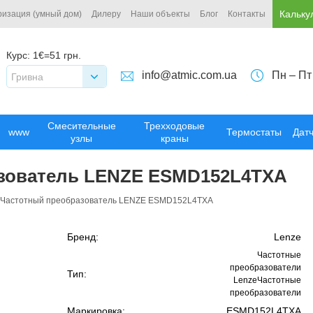
Кальку
ризация (умный дом)
Дилеру
Наши объекты
Блог
Контакты
Курс:
1€=51 грн.
info@atmic.com.ua
Пн – Пт
Гривна
Смесительные
Трехходовые
www
Термостаты
Дат
узлы
краны
зователь LENZE ESMD152L4TXA
Частотный преобразователь LENZE ESMD152L4TXA
Бренд:
Lenze
Частотные
преобразователи
Тип:
LenzeЧастотные
преобразователи
Маркировка:
ESMD152L4TXA