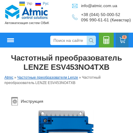
Укр
Рус
info@atmic.com.ua
+38 (044) 50-000-52
096 990-61-61 (Киевстар)
Автоматизация систем ОВиК
0
Частотный преобразователь
Кальку
LENZE ESV453NO4TXB
Atmic
»
Частотные преобразователи Lenze
»
Частотный
преобразователь LENZE ESV453NO4TXB
лятор
Инструкция