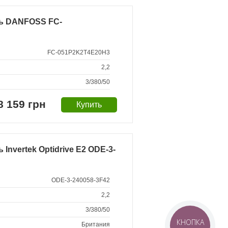
ь DANFOSS FC-
FC-051P2K2T4E20H3
2,2
3/380/50
8 159 грн
nvertek Optidrive E2 ODE-3-
ODE-3-240058-3F42
2,2
3/380/50
КНОПКА
Британия