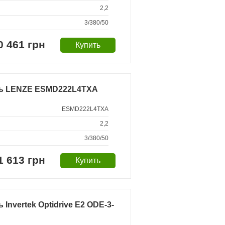
2,2
3/380/50
0 461 грн
ль LENZE ESMD222L4TXA
ESMD222L4TXA
2,2
3/380/50
1 613 грн
nvertek Optidrive E2 ODE-3-