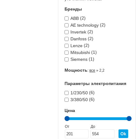
Бренды
(2)
ABB
(2)
AE technology
(2)
Invertek
(2)
Danfoss
(2)
Lenze
(1)
Mitsubishi
(1)
Siemens
Мощность
:
все
» 2,2
Параметры электропитания
(6)
1/230/50
(6)
3/380/50
Цена
От
До