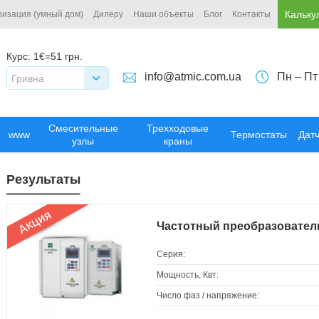
Кальку
ризация (умный дом)
Дилеру
Наши объекты
Блог
Контакты
Курс:
1€=51 грн.
info@atmic.com.ua
Пн – Пт
Гривна
Смесительные
Трехходовые
www
Термостаты
Дат
узлы
краны
Результаты
Частотный преобразовател
Серия:
Мощность, Квт:
Число фаз / напряжение: