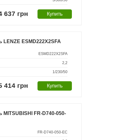
3/380/50
4 637 грн
ль LENZE ESMD222X2SFA
ESMD222X2SFA
2,2
1/230/50
5 414 грн
 MITSUBISHI FR-D740-050-
FR-D740-050-EC