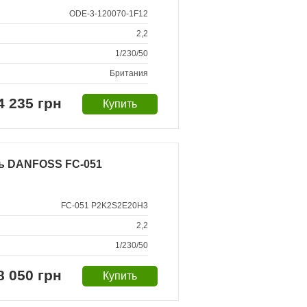
ODE-3-120070-1F12
2,2
1/230/50
Британия
4 235 грн
ь DANFOSS FC-051
FC-051 P2K2S2E20H3
2,2
1/230/50
8 050 грн