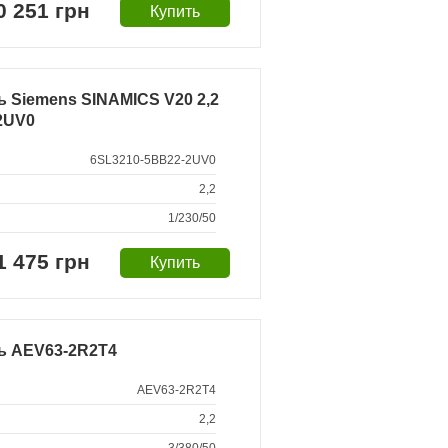
0 251 грн
 Siemens SINAMICS V20 2,2
2UV0
6SL3210-5BB22-2UV0
2,2
1/230/50
1 475 грн
ь AEV63-2R2T4
AEV63-2R2T4
2,2