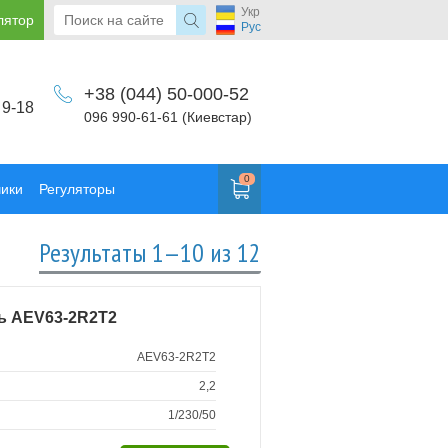
Укр
лятор
Рус
+38 (044) 50-000-52
 9-18
096 990-61-61 (Киевстар)
0
чики
Регуляторы
Результаты 1—10 из 12
ь AEV63-2R2T2
AEV63-2R2T2
2,2
1/230/50