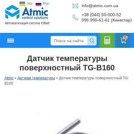
Укр
Рус
info@atmic.com.ua
+38 (044) 50-000-52
096 990-61-61 (Киевстар)
Автоматизация систем ОВиК
0
Датчик температуры
Кальку
поверхностный TG-B160
Atmic
»
Датчики температуры
»
Датчик температуры поверхностный TG-
B160
лятор