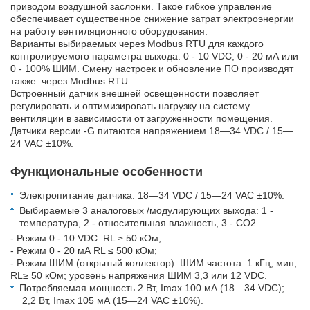
приводом воздушной заслонки. Такое гибкое управление
обеспечивает существенное снижение затрат электроэнергии
на работу вентиляционного оборудования.
Варианты выбираемых через Modbus RTU для каждого
контролируемого параметра выхода: 0 - 10 VDC, 0 - 20 мА или
0 - 100% ШИМ. Смену настроек и обновление ПО производят
также через Modbus RTU.
Встроенный датчик внешней освещенности позволяет
регулировать и оптимизировать нагрузку на систему
вентиляции в зависимости от загруженности помещения.
Датчики версии -G питаются напряжением 18—34 VDC / 15—
24 VAC ±10%.
Функциональные особенности
Электропитание датчика: 18—34 VDC / 15—24 VAC ±10%.
Выбираемые 3 аналоговых /модулирующих выхода: 1 -
температура, 2 - относительная влажность, 3 - CO2.
- Режим 0 - 10 VDC: RL ≥ 50 кОм;
- Режим 0 - 20 мА RL ≤ 500 кОм;
- Режим ШИМ (открытый коллектор): ШИМ частота: 1 кГц, мин,
RL≥ 50 кОм; уровень напряжения ШИМ 3,3 или 12 VDC.
Потребляемая мощность 2 Вт, Imax 100 мА (18—34 VDC);
2,2 Вт, Imax 105 мА (15—24 VAC ±10%).