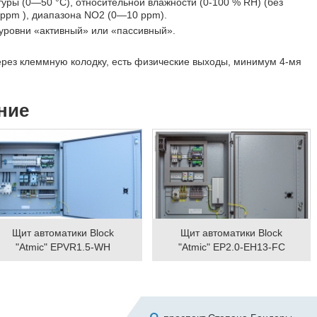
уры (0—50 °C), относительной влажности (0-100 % RH) (без
 ppm ), диапазона NO2 (0—10 ppm).
уровни «активный» или «пассивный».
ерез клеммную колодку, есть физические выходы, минимум 4-мя
ние
Щит автоматики Block
Щит автоматики Block
"Atmic" EPVR1.5-WH
"Atmic" EP2.0-EH13-FC