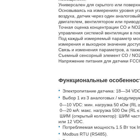
Универсален для скрытого или поверхн
Основываясь на измерениях уровня уг
воздуха, датчик через один аналогов
двигателем, вентилятором или привод
Точная оценка концентрации CO и NO2 
управления системой вентиляции в п
Под каждый измеряемый параметр мож
измерения и выходное значение досту
Связь и изменения параметров, а так
Съемный сенсорный элемент CO / NO2 
Напряжение питания для датчики FCC
Функциональные особенно
Электропитание датчика: 18—34 VDC
Выбор 1 из 3 аналоговых / модулир
0—10 VDC: мин. нагрузка 50 кОм (RL ≥
0—20 мА: макс. нагрузка 500 Ом (RL ≤
ШИМ (открытый коллектор): ШИМ частот
или 12 VDC.
Потребляемая мощность 1.5 Вт ток I
Modbus RTU (RS485).