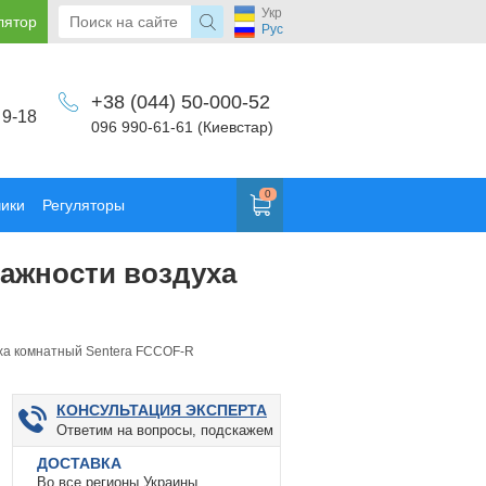
Укр
лятор
Рус
+38 (044) 50-000-52
 9-18
096 990-61-61 (Киевстар)
0
чики
Регуляторы
лажности воздуха
ха комнатный Sentera FCCOF-R
КОНСУЛЬТАЦИЯ ЭКСПЕРТА
Ответим на вопросы, подскажем
ДОСТАВКА
Во все регионы Украины