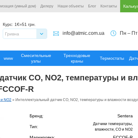
Кальку
ризация (умный дом)
Дилеру
Наши объекты
Блог
Контакты
Курс:
1€=51 грн.
info@atmic.com.ua
Пн – Пт
Гривна
Смесительные
Трехходовые
www
Термостаты
Дат
узлы
краны
атчик CO, NO2, температуры и в
 FCCOF-R
 и NO2
»
Интеллектуальный датчик CO, NO2, температуры и влажности возду
Бренд:
Sentera
Датчики температуры,
Тип:
влажности, CO и NO2
Маркировка:
FCCOF-R