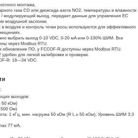
остного монтажа.
арного газа CO или диоксида азота NO2, температуры и влажности
ый / модулирующий выход, передает данные для управления ЕС
ом воздушной заслонки.
в воздухе и контроль точки росы используются для эффективного
омещениях.
но выбрать выход 0-10 VDC, 0-20 мA или 0-100% ШИМ. Все
пны через Modbus RTU.
же обновление ПО, у FCCOF-R доступны через Modbus RTU.
удобен для легкой калибровки и проверки.
OF-R: 18—34 VDC.
сти
.
ующих выходов:
 50 кОм)
 500 Ом)
а: 1 кГц, мин. нагрузка 50 кОм (R L ≥ 50 кОм); Уровень ШИМ 3,3
max 77 мA.