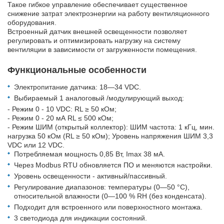
Такое гибкое управление обеспечивает существенное
снижение затрат электроэнергии на работу вентиляционного
оборудования.
Встроенный датчик внешней освещенности позволяет
регулировать и оптимизировать нагрузку на систему
вентиляции в зависимости от загруженности помещения.
Функциональные особенности
Электропитание датчика: 18—34 VDC.
Выбираемый 1 аналоговый /модулирующий выход:
- Режим 0 - 10 VDC: RL ≥ 50 кОм;
- Режим 0 - 20 мА RL ≤ 500 кОм;
- Режим ШИМ (открытый коллектор): ШИМ частота: 1 кГц, мин.
нагрузка 50 кОм (RL ≥ 50 кОм); Уровень напряжения ШИМ 3,3
VDC или 12 VDC.
Потребляемая мощность 0,85 Вт, Imax 38 мА.
Через Modbus RTU обновляется ПО и меняются настройки.
Уровень освещенности - активный/пассивный.
Регулирование диапазонов: температуры (0—50 °C),
относительной влажности (0—100 % RH (без конденсата).
Подходит для встроенного или поверхностного монтажа.
3 светодиода для индикации состояний.