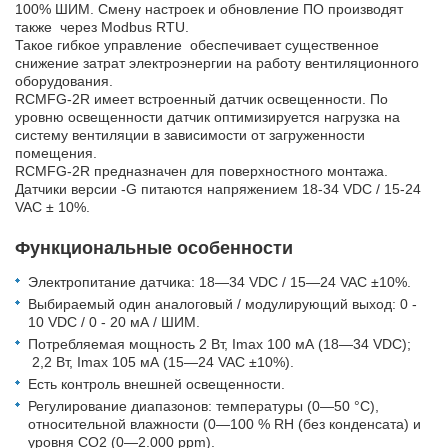
100% ШИМ. Смену настроек и обновление ПО производят
также через Modbus RTU.
Такое гибкое управление обеспечивает существенное
снижение затрат электроэнергии на работу вентиляционного
оборудования.
RCMFG-2R имеет встроенный датчик освещенности. По
уровню освещенности датчик оптимизируется нагрузка на
систему вентиляции в зависимости от загруженности
помещения.
RCMFG-2R предназначен для поверхностного монтажа.
Датчики версии -G питаются напряжением 18-34 VDC / 15-24
VAC ± 10%.
Функциональные особенности
Электропитание датчика: 18—34 VDC / 15—24 VAC ±10%.
Выбираемый один аналоговый / модулирующий выход: 0 -
10 VDC / 0 - 20 мА / ШИМ.
Потребляемая мощность 2 Вт, Imax 100 мА (18—34 VDC);
2,2 Вт, Imax 105 мА (15—24 VAC ±10%).
Есть контроль внешней освещенности.
Регулирование диапазонов: температуры (0—50 °C),
относительной влажности (0—100 % RH (без конденсата) и
уровня СО2 (0—2.000 ppm).