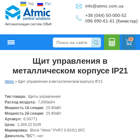
Укр
Рус
info@atmic.com.ua
+38 (044) 50-000-52
096 990-61-61 (Киевстар)
Автоматизация систем ОВиК
0
Щит управления в
Кальку
металлическом корпусе IP21
Atmic
»
Щит управления в металлическом корпусе IP21
Тип товара:
Щиты управления
лятор
Расход воздуха:
7,000м3/ч
Мощность 1й секции:
25.80кВт
Мощность 2й секции:
25.80кВт
Артикул:
6.00771
Цена:
1,369.22 EUR
Маркировка:
Block "Atmic" PVR7.0-EH51.6FC
Двигатель "ЕС":
нет