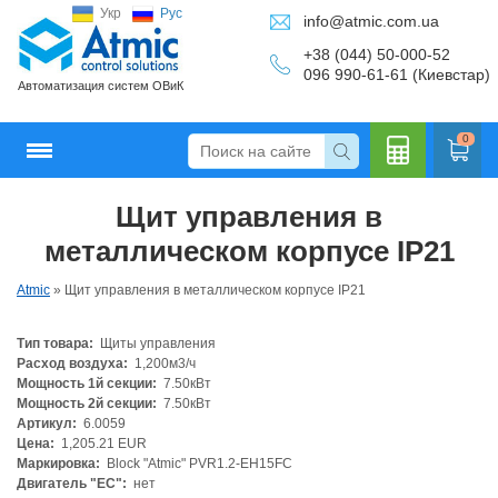
Укр
Рус
info@atmic.com.ua
+38 (044) 50-000-52
096 990-61-61 (Киевстар)
Автоматизация систем ОВиК
0
Щит управления в
Кальку
металлическом корпусе IP21
Atmic
»
Щит управления в металлическом корпусе IP21
Тип товара:
Щиты управления
лятор
Расход воздуха:
1,200м3/ч
Мощность 1й секции:
7.50кВт
Мощность 2й секции:
7.50кВт
Артикул:
6.0059
Цена:
1,205.21 EUR
Маркировка:
Block "Atmic" PVR1.2-EH15FC
Двигатель "ЕС":
нет