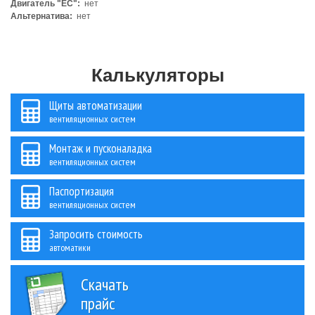
Двигатель "ЕС":
нет
Альтернатива:
нет
Калькуляторы
Щиты автоматизации
вентиляционных систем
Монтаж и пусконаладка
вентиляционных систем
Паспортизация
вентиляционных систем
Запросить стоимость
автоматики
Скачать
прайс