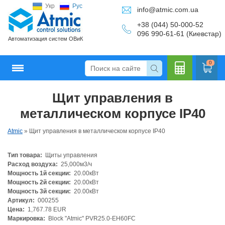
Укр
Рус
info@atmic.com.ua
+38 (044) 50-000-52
096 990-61-61 (Киевстар)
Автоматизация систем ОВиК
0
Щит управления в
Кальку
металлическом корпусе IP40
Atmic
»
Щит управления в металлическом корпусе IP40
Тип товара:
Щиты управления
лятор
Расход воздуха:
25,000м3/ч
Мощность 1й секции:
20.00кВт
Мощность 2й секции:
20.00кВт
Мощность 3й секции:
20.00кВт
Артикул:
000255
Цена:
1,767.78 EUR
Маркировка:
Block "Atmic" PVR25.0-EH60FC