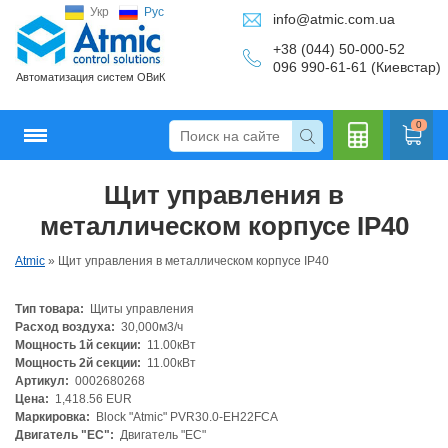
Укр
Рус
info@atmic.com.ua
+38 (044) 50-000-52
096 990-61-61 (Киевстар)
Автоматизация систем ОВиК
0
Щит управления в
Кальку
металлическом корпусе IP40
Atmic
»
Щит управления в металлическом корпусе IP40
Тип товара:
Щиты управления
лятор
Расход воздуха:
30,000м3/ч
Мощность 1й секции:
11.00кВт
Мощность 2й секции:
11.00кВт
Артикул:
0002680268
Цена:
1,418.56 EUR
Маркировка:
Block "Atmic" PVR30.0-EH22FCA
Двигатель "ЕС":
Двигатель "ЕС"