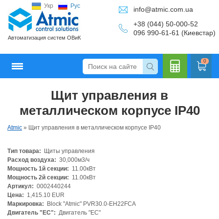
Укр
Рус
info@atmic.com.ua
+38 (044) 50-000-52
096 990-61-61 (Киевстар)
Автоматизация систем ОВиК
0
Щит управления в
Кальку
металлическом корпусе IP40
Atmic
»
Щит управления в металлическом корпусе IP40
Тип товара:
Щиты управления
лятор
Расход воздуха:
30,000м3/ч
Мощность 1й секции:
11.00кВт
Мощность 2й секции:
11.00кВт
Артикул:
0002440244
Цена:
1,415.10 EUR
Маркировка:
Block "Atmic" PVR30.0-EH22FCA
Двигатель "ЕС":
Двигатель "ЕС"