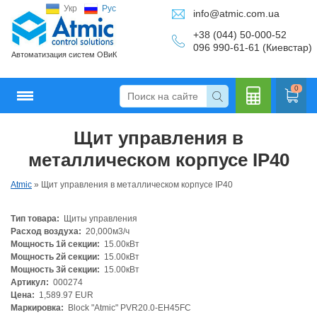
Укр
Рус
info@atmic.com.ua
+38 (044) 50-000-52
096 990-61-61 (Киевстар)
Автоматизация систем ОВиК
0
Щит управления в
Кальку
металлическом корпусе IP40
Atmic
»
Щит управления в металлическом корпусе IP40
Тип товара:
Щиты управления
лятор
Расход воздуха:
20,000м3/ч
Мощность 1й секции:
15.00кВт
Мощность 2й секции:
15.00кВт
Мощность 3й секции:
15.00кВт
Артикул:
000274
Цена:
1,589.97 EUR
Маркировка:
Block "Atmic" PVR20.0-EH45FC