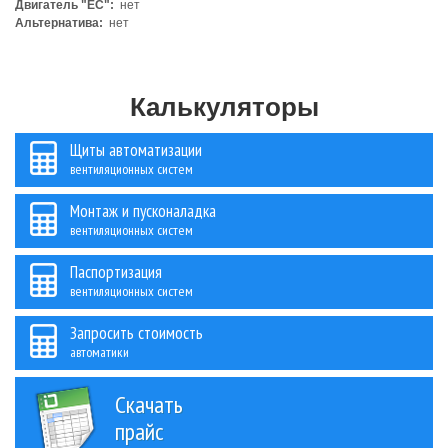
Двигатель "ЕС":
нет
Альтернатива:
нет
Калькуляторы
Щиты автоматизации
вентиляционных систем
Монтаж и пусконаладка
вентиляционных систем
Паспортизация
вентиляционных систем
Запросить стоимость
автоматики
Скачать
прайс