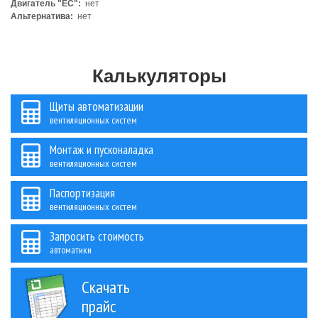
Двигатель "ЕС":
нет
Альтернатива:
нет
Калькуляторы
Щиты автоматизации
вентиляционных систем
Монтаж и пусконаладка
вентиляционных систем
Паспортизация
вентиляционных систем
Запросить стоимость
автоматики
Скачать
прайс