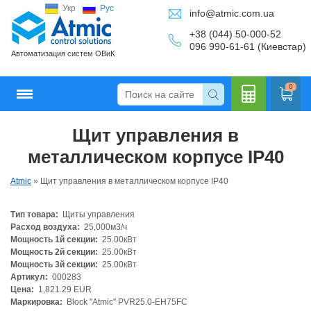
Укр
Рус
info@atmic.com.ua
+38 (044) 50-000-52
096 990-61-61 (Киевстар)
Автоматизация систем ОВиК
0
Щит управления в
Кальку
металлическом корпусе IP40
Atmic
»
Щит управления в металлическом корпусе IP40
Тип товара:
Щиты управления
лятор
Расход воздуха:
25,000м3/ч
Мощность 1й секции:
25.00кВт
Мощность 2й секции:
25.00кВт
Мощность 3й секции:
25.00кВт
Артикул:
000283
Цена:
1,821.29 EUR
Маркировка:
Block "Atmic" PVR25.0-EH75FC