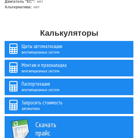
Двигатель "ЕС":
нет
Альтернатива:
нет
Калькуляторы
Щиты автоматизации
вентиляционных систем
Монтаж и пусконаладка
вентиляционных систем
Паспортизация
вентиляционных систем
Запросить стоимость
автоматики
Скачать
прайс