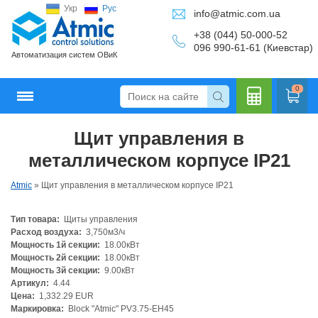
Укр
Рус
info@atmic.com.ua
+38 (044) 50-000-52
096 990-61-61 (Киевстар)
Автоматизация систем ОВиК
0
Щит управления в
Кальку
металлическом корпусе IP21
Atmic
»
Щит управления в металлическом корпусе IP21
Тип товара:
Щиты управления
лятор
Расход воздуха:
3,750м3/ч
Мощность 1й секции:
18.00кВт
Мощность 2й секции:
18.00кВт
Мощность 3й секции:
9.00кВт
Артикул:
4.44
Цена:
1,332.29 EUR
Маркировка:
Block "Atmic" PV3.75-EH45