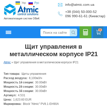
Укр
Рус
info@atmic.com.ua
+38 (044) 50-000-52
096 990-61-61 (Киевстар)
Автоматизация систем ОВиК
0
Щит управления в
Кальку
металлическом корпусе IP21
Atmic
»
Щит управления в металлическом корпусе IP21
Тип товара:
Щиты управления
лятор
Расход воздуха:
8,100м3/ч
Мощность 1й секции:
30.00кВт
Мощность 2й секции:
30.00кВт
Мощность 3й секции:
30.00кВт
Артикул:
4.531
Цена:
1,623.60 EUR
Маркировка:
Block "Atmic" PV8.1-EH90A