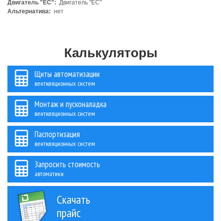
Двигатель "ЕС":
Двигатель "ЕС"
Альтернатива:
нет
Калькуляторы
Щиты автоматизации
вентиляционных систем
Монтаж и пусконаладка
вентиляционных систем
Паспортизация
вентиляционных систем
Запросить стоимость
автоматики
Скачать
прайс