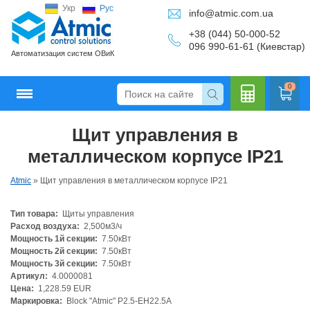
Укр
Рус
info@atmic.com.ua
+38 (044) 50-000-52
096 990-61-61 (Киевстар)
Автоматизация систем ОВиК
0
Щит управления в
Кальку
металлическом корпусе IP21
Atmic
»
Щит управления в металлическом корпусе IP21
Тип товара:
Щиты управления
лятор
Расход воздуха:
2,500м3/ч
Мощность 1й секции:
7.50кВт
Мощность 2й секции:
7.50кВт
Мощность 3й секции:
7.50кВт
Артикул:
4.0000081
Цена:
1,228.59 EUR
Маркировка:
Block "Atmic" P2.5-EH22.5A