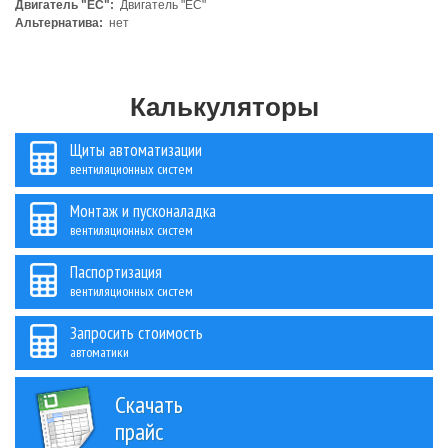
Двигатель "ЕС":
Двигатель "ЕС"
Альтернатива:
нет
Калькуляторы
Щиты автоматизации
вентиляционных систем
Монтаж и пусконаладка
вентиляционных систем
Паспортизация
вентиляционных систем
Запросить стоимость
автоматики
Скачать
прайс