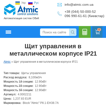
Укр
Рус
info@atmic.com.ua
+38 (044) 50-000-52
096 990-61-61 (Киевстар)
Автоматизация систем ОВиК
0
Щит управления в
Кальку
металлическом корпусе IP21
Atmic
»
Щит управления в металлическом корпусе IP21
Тип товара:
Щиты управления
лятор
Расход воздуха:
8,100м3/ч
Мощность 1й секции:
12.90кВт
Мощность 2й секции:
12.90кВт
Мощность 3й секции:
12.90кВт
Артикул:
4.0002211
Цена:
1,237.83 EUR
Маркировка:
Block "Atmic" P8.1-EH38.7A