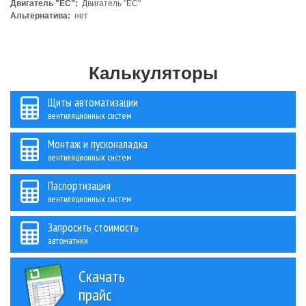
Двигатель "ЕС":
Двигатель "ЕС"
Альтернатива:
нет
Калькуляторы
Щиты автоматизации
вентиляционных систем
Монтаж и пусконаладка
вентиляционных систем
Паспортизация
вентиляционных систем
Запросить стоимость
автоматики
Скачать
прайс