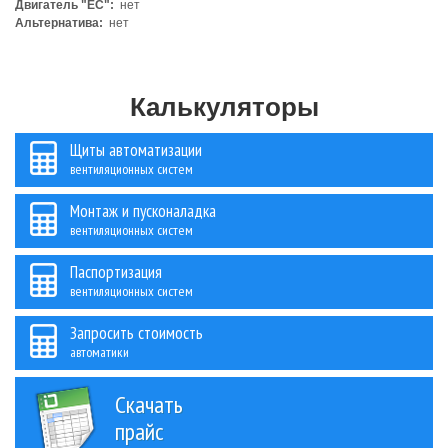
Двигатель "ЕС":
нет
Альтернатива:
нет
Калькуляторы
Щиты автоматизации
вентиляционных систем
Монтаж и пусконаладка
вентиляционных систем
Паспортизация
вентиляционных систем
Запросить стоимость
автоматики
Скачать
прайс