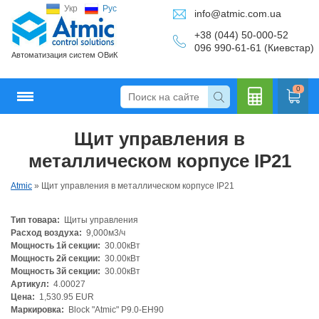
Укр
Рус
info@atmic.com.ua
+38 (044) 50-000-52
096 990-61-61 (Киевстар)
Автоматизация систем ОВиК
0
Щит управления в
Кальку
металлическом корпусе IP21
Atmic
»
Щит управления в металлическом корпусе IP21
Тип товара:
Щиты управления
лятор
Расход воздуха:
9,000м3/ч
Мощность 1й секции:
30.00кВт
Мощность 2й секции:
30.00кВт
Мощность 3й секции:
30.00кВт
Артикул:
4.00027
Цена:
1,530.95 EUR
Маркировка:
Block "Atmic" P9.0-EH90