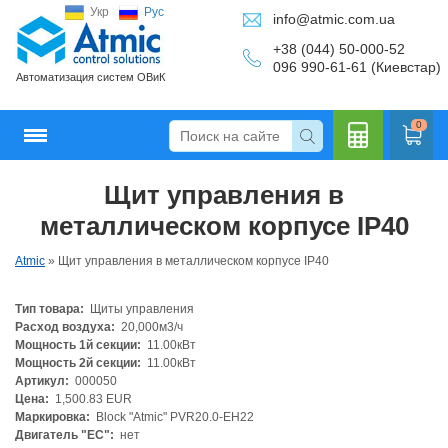
Укр
Рус
info@atmic.com.ua
+38 (044) 50-000-52
096 990-61-61 (Киевстар)
Автоматизация систем ОВиК
0
Щит управления в
Кальку
металлическом корпусе IP40
Atmic
»
Щит управления в металлическом корпусе IP40
Тип товара:
Щиты управления
лятор
Расход воздуха:
20,000м3/ч
Мощность 1й секции:
11.00кВт
Мощность 2й секции:
11.00кВт
Артикул:
000050
Цена:
1,500.83 EUR
Маркировка:
Block "Atmic" PVR20.0-EH22
Двигатель "ЕС":
нет